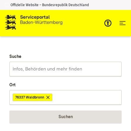
Offizielle Website – Bundesrepublik Deutschland
Zum Inhalt springen
Zur Suche springen
Suche
Ort
76337 Waldbronn
Suchen