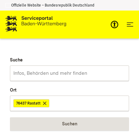
Offizielle Website – Bundesrepublik Deutschland
Zum Inhalt springen
Zur Suche springen
Suche
Ort
76437 Rastatt
Suchen