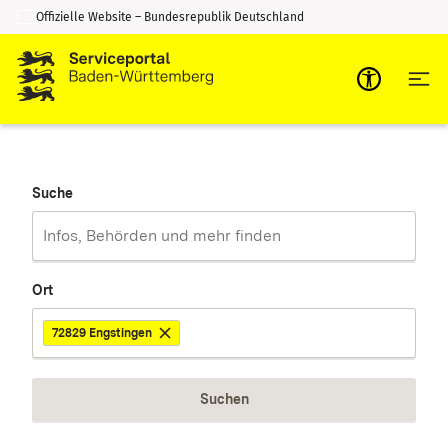
Offizielle Website – Bundesrepublik Deutschland
Zum Inhalt springen
Zur Suche springen
Suche
Ort
72829 Engstingen
Suchen