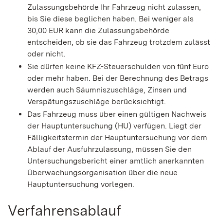
Zulassungsb
e
hörde Ihr Fahrzeug nicht zulassen,
bis Sie diese beglichen haben. Bei weniger als
30,00 EUR kann die Zulassungsbehö
r
de
entscheiden, ob sie das Fahrzeug trotzdem zulässt
oder nicht.
Sie dürfen keine KFZ-Steuerschulden von fünf Euro
oder mehr haben.
Bei der Berechnung des Betrags
werden auch Säumniszuschläge, Zinsen und
Verspätungszuschläge b
e
rücksichtigt.
Das Fahrzeug muss über einen gültigen Nachweis
der
Hauptuntersuchung (HU)
verfügen.
Liegt der
Fälligkeit
s
termin der Hauptuntersuchung vor
dem
Ablauf der Au
s
fuhrzula
s
sung
, müssen Sie den
Untersuchungsbericht einer amtlich anerkannten
Überwachungsorganisation über die neue
Hauptuntersuchung vorlegen.
Verfahrensablauf