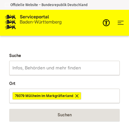
Offizielle Website – Bundesrepublik Deutschland
Zum Inhalt springen
Zur Suche springen
Suche
Ort
79379 Müllheim im Markgräflerland
Suchen