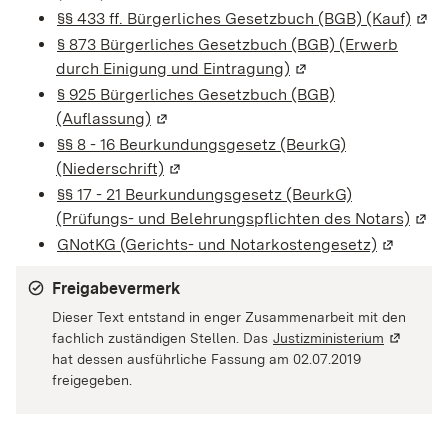
§§ 433 ff. Bürgerliches Gesetzbuch (BGB) (Kauf)
(Wir
§ 873 Bürgerliches Gesetzbuch (BGB) (Erwerb
durch Einigung und Eintragung)
(Wird in einem neuen
§ 925 Bürgerliches Gesetzbuch (BGB)
(Auflassung)
(Wird in einem neuen Fenster geöffnet)
§§ 8 - 16 Beurkundungsgesetz (BeurkG)
(Niederschrift)
(Wird in einem neuen Fenster geöffne
§§ 17 - 21 Beurkundungsgesetz (BeurkG)
(Prüfungs- und Belehrungspflichten des Notars)
(Wir
GNotKG (Gerichts- und Notarkostengesetz)
(Wird in 
Freigabevermerk
Dieser Text entstand in enger Zusammenarbeit mit den
fachlich zuständigen Stellen. Das
Justizministerium
(Wird in 
hat dessen ausführliche Fassung am 02.07.2019
freigegeben.