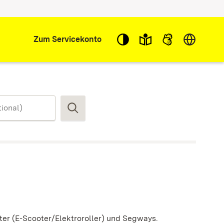
Sprache w
Zum Servicekonto
Suchen
ter (E-Scooter/Elektroroller) und Segways.