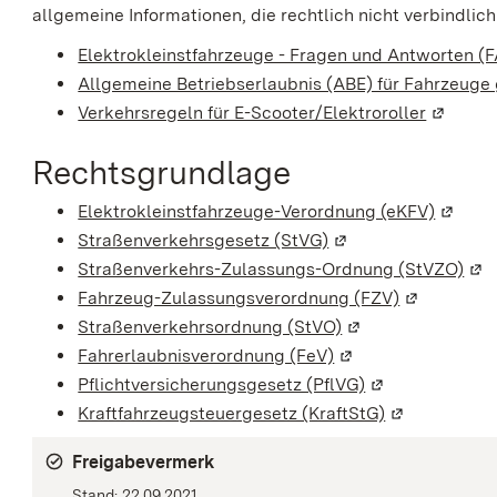
allgemeine Informationen, die rechtlich nicht verbindlich
Elektrokleinstfahrzeuge - Fragen und Antworten (
Allgemeine Betriebserlaubnis (ABE) für Fahrzeuge
Verkehrsregeln für E-Scooter/Elektroroller
(Wird in
Rechtsgrundlage
Elektrokleinstfahrzeuge-Verordnung (eKFV)
(Wird i
Straßenverkehrsgesetz (StVG)
(Wird in einem neue
Straßenverkehrs-Zulassungs-Ordnung (StVZO)
(Wi
Fahrzeug-Zulassungsverordnung (FZV)
(Wird in ei
Straßenverkehrsordnung (StVO)
(Wird in einem neu
Fahrerlaubnisverordnung (FeV)
(Wird in einem neue
Pflichtversicherungsgesetz (PflVG)
(Wird in einem 
Kraftfahrzeugsteuergesetz (KraftStG)
(Wird in eine
Freigabevermerk
Stand: 22.09.2021