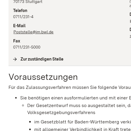
70173
Stuttgart
b
Telefon
0711/231-4
E-Mail
Poststelle@im.bwl.de
Fax
0711/231-5000
Zur zuständigen Stelle
(
Interne Verlinkung
)
Voraussetzungen
Für das Zulassungsverfahren müssen Sie folgende Vorau
Sie benötigen einen ausformulierten und mit eine
Der Gesetzentwurf muss so ausgestaltet sein, 
Volksgesetzgebungsverfahrens
im Gesetzblatt für Baden-Württemberg ver
mit allgemeiner Verbindlichkeit in Kraft tret