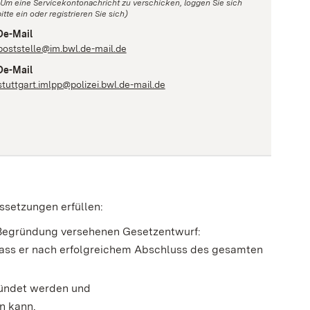
(Um eine Servicekontonachricht zu verschicken, loggen Sie sich
itte ein oder registrieren Sie sich)
De-Mail
poststelle@im.bwl.de-mail.de
De-Mail
stuttgart.imlpp@polizei.bwl.de-mail.de
ssetzungen erfüllen:
r Begründung versehenen Gesetzentwurf:
dass er nach erfolgreichem Abschluss des gesamten
kündet werden und
en kann.