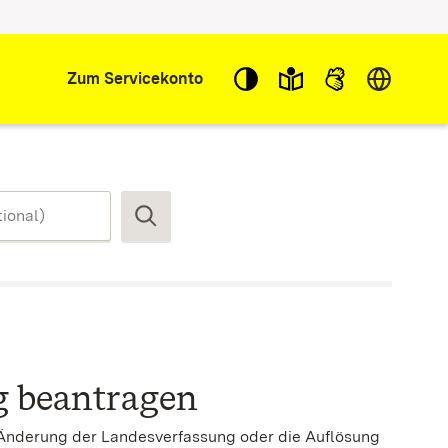
Sprache w
Zum Servicekonto
Suchen
g beantragen
 Änderung der Landesverfassung oder die Auflösung