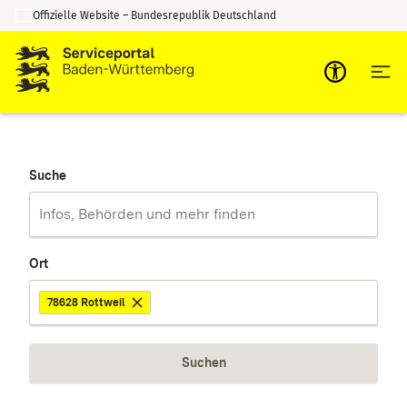
Offizielle Website – Bundesrepublik Deutschland
Zum Inhalt springen
Zur Suche springen
Suche
Ort
78628 Rottweil
Suchen