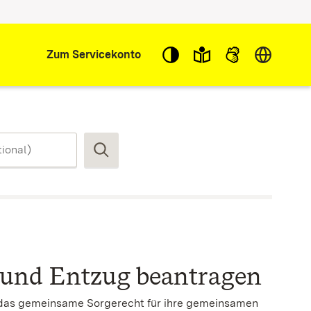
Sprache w
Zum Servicekonto
Suchen
 und Entzug beantragen
t das gemeinsame Sorgerecht für ihre gemeinsamen