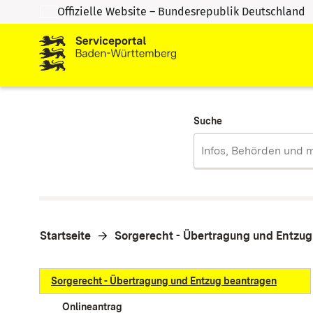
Offizielle Website – Bundesrepublik Deutschland
Zum Inhalt springen
Zur Suche springen
Suche
Startseite
Sorgerecht - Übertragung und Entzu
Sorgerecht - Übertragung und Entzug beantragen
Onlineantrag