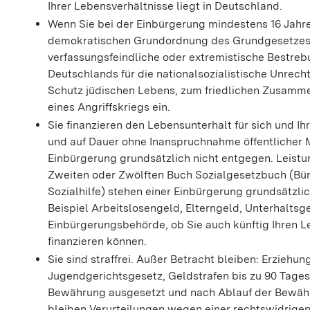
Ihrer Lebensverhältnisse liegt in Deutschland.
Wenn Sie bei der Einbürgerung mindestens 16 Jahre a
demokratischen Grundordnung des Grundgesetzes. 
verfassungsfeindliche oder extremistische Bestre
Deutschlands für die nationalsozialistische Unrech
Schutz jüdischen Lebens, zum friedlichen Zusamm
eines Angriffskriegs ein.
Sie finanzieren den Lebensunterhalt für sich und I
und auf Dauer ohne Inanspruchnahme öffentlicher M
Einbürgerung grundsätzlich nicht entgegen. Leist
Zweiten oder Zwölften Buch Sozialgesetzbuch (Bür
Sozialhilfe) stehen einer Einbürgerung grundsätzl
Beispiel Arbeitslosengeld, Elterngeld, Unterhaltsg
Einbürgerungsbehörde, ob Sie auch künftig Ihren 
finanzieren können.
Sie sind straffrei. Außer
Betracht bleiben: Erziehu
Jugendgerichtsgesetz, Geldstrafen bis zu 90 Tagess
Bewährung ausgesetzt und nach Ablauf der Bewäh
bleiben Verurteilungen wegen einer rechtswidrigen