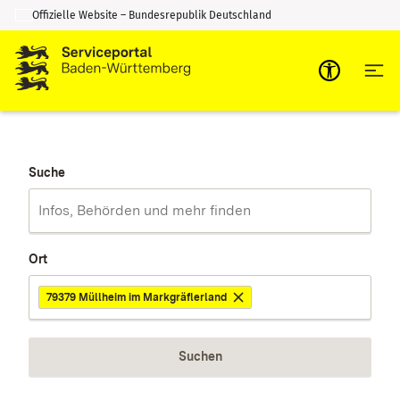
Offizielle Website – Bundesrepublik Deutschland
Zum Inhalt springen
Zur Suche springen
Suche
Ort
79379 Müllheim im Markgräflerland
Suchen