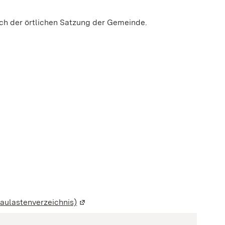
nach der örtlichen Satzung der Gemeinde.
aulastenverzeichnis)
(Wird in einem neuen Fenster geöffnet)