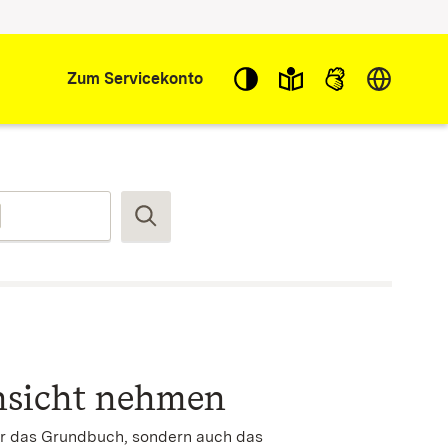
Sprache w
Zum Servicekonto
Suchen
insicht nehmen
nur das Grundbuch, sondern auch das