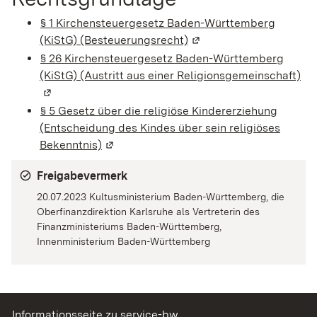
§ 1 Kirchensteuergesetz Baden-Württemberg
(KiStG) (Besteuerungsrecht)
(Wird in einem neuen Fe
§ 26 Kirchensteuergesetz Baden-Württemberg
(KiStG) (Austritt aus einer Religionsgemeinschaft)
(W
§ 5 Gesetz über die religiöse Kindererziehung
(Entscheidung des Kindes über sein religiöses
Bekenntnis)
(Wird in einem neuen Fenster geöffnet)
Freigabevermerk
20.07.2023 Kultusministerium Baden-Württemberg, die
Oberfinanzdirektion Karlsruhe als Vertreterin des
Finanzministeriums Baden-Württemberg,
Innenministerium Baden-Württemberg
Informationsseite zu service-bw