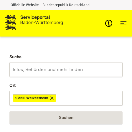
Offizielle Website – Bundesrepublik Deutschland
Zum Inhalt springen
Zur Suche springen
Suche
Ort
97990 Weikersheim
Suchen