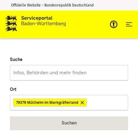
Offizielle Website – Bundesrepublik Deutschland
Zum Inhalt springen
Zur Suche springen
Suche
Ort
79379 Müllheim im Markgräflerland
Suchen