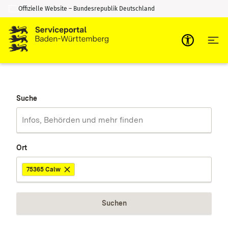
Offizielle Website – Bundesrepublik Deutschland
Zum Inhalt springen
Zur Suche springen
Suche
Ort
75365 Calw
Suchen