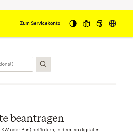
Sprache w
Zum Servicekonto
Suchen
te beantragen
LKW oder Bus) befördern, in dem ein digitales