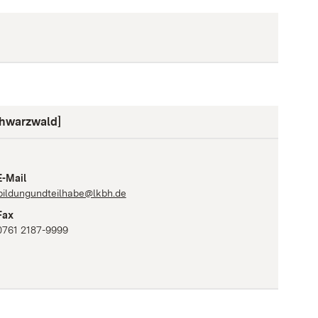
chwarzwald]
E-Mail
bildungundteilhabe@lkbh.de
Fax
0761 2187-9999