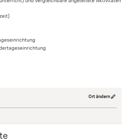
unterricht) und vergleichbare angeleitete Aktivitäten
zeit)
ageseinrichtung
ndertageseinrichtung
Ort ändern
te