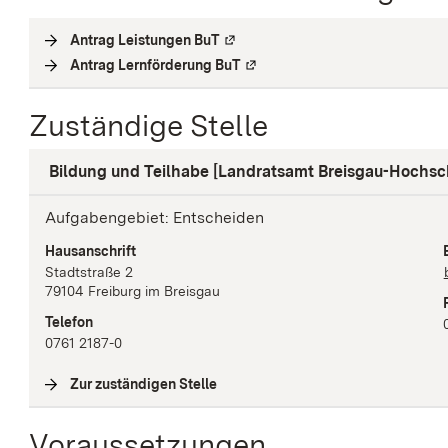
Antrag Leistungen BuT
(
Externe Verlinkung
)
Antrag Lernförderung BuT
(
Externe Verlinkung
)
Zuständige Stelle
Bildung und Teilhabe [Landratsamt Breisgau-Hochs
Aufgabengebiet: Entscheiden
Hausanschrift
Stadtstraße
2
79104
Freiburg im Breisgau
Telefon
0761 2187-0
Zur zuständigen Stelle
(
Interne Verlinkung
)
Voraussetzungen