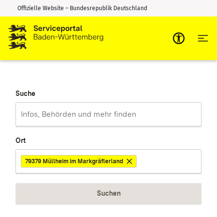
Offizielle Website – Bundesrepublik Deutschland
Zum Inhalt springen
Zur Suche springen
Suche
Ort
79379 Müllheim im Markgräflerland
Suchen