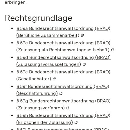
erbringen.
Rechtsgrundlage
§ 59a Bundesrechtsanwaltsordnung (BRAO)
(Berufliche Zusammenarbeit)
(Wird in einem neuen F
§ 59c Bundesrechtsanwaltsordnung (BRAO)
(Zulassung als Rechtsanwaltsgesellschaft)
(Wird in 
§ 59d Bundesrechtsanwaltsordnung (BRAO)
(Zulassungsvoraussetzungen)
(Wird in einem neuen 
§ 59e Bundesrechtsanwaltsordnung (BRAO)
(Gesellschafter)
(Wird in einem neuen Fenster geöffn
§ 59f Bundesrechtsanwaltsordnung (BRAO)
(Geschäftsführung)
(Wird in einem neuen Fenster geö
§ 59g Bundesrechtsanwaltsordnung (BRAO)
(Zulassungsverfahren)
(Wird in einem neuen Fenster 
§ 59h Bundesrechtsanwaltsordnung (BRAO)
(Erlöschen der Zulassung)
(Wird in einem neuen Fens
§ 59i Bundesrechtsanwaltsordnung (BRAO)