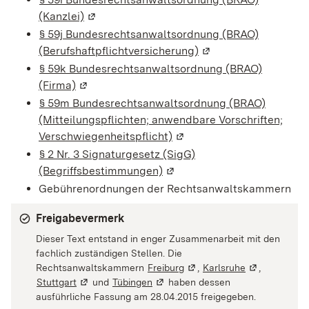
(Kanzlei)
(Wird in einem neuen Fenster geöffnet)
§ 59j Bundesrechtsanwaltsordnung (BRAO)
(Berufshaftpflichtversicherung)
(Wird in einem neuen
§ 59k Bundesrechtsanwaltsordnung (BRAO)
(Firma)
(Wird in einem neuen Fenster geöffnet)
§ 59m Bundesrechtsanwaltsordnung (BRAO)
(Mitteilungspflichten; anwendbare Vorschriften;
Verschwiegenheitspflicht)
(Wird in einem neuen Fens
§ 2 Nr. 3 Signaturgesetz (SigG)
(Begriffsbestimmungen)
(Wird in einem neuen Fenste
Gebührenordnungen der Rechtsanwaltskammern
Freigabevermerk
Dieser Text entstand in enger Zusammenarbeit mit den
fachlich zuständigen Stellen. Die
Rechtsanwaltskammern
Freiburg
(Wird in einem neuen Fenst
,
Karlsruhe
(Wird in eine
,
Stuttgart
(Wird in einem neuen Fenster geöffnet)
und
Tübingen
(Wird in einem neuen Fenster geöf
haben dessen
ausführliche Fassung am 28.04.2015 freigegeben.