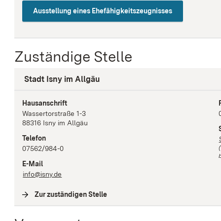
Ausstellung eines Ehefähigkeitszeugnisses
Zuständige Stelle
Stadt Isny im Allgäu
Hausanschrift
Wassertorstraße
1-3
88316
Isny im Allgäu
Telefon
07562/984-0
b
E-Mail
info@isny.de
Zur zuständigen Stelle
(
Interne Verlinkung
)