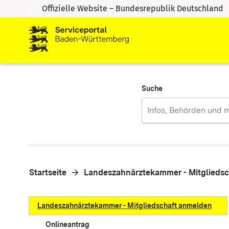
Offizielle Website – Bundesrepublik Deutschland
Zum Inhalt springen
Zur Suche springen
Suche
Startseite
Landeszahnärztekammer - Mitglieds
Landeszahnärztekammer - Mitgliedschaft anmelden
Onlineantrag