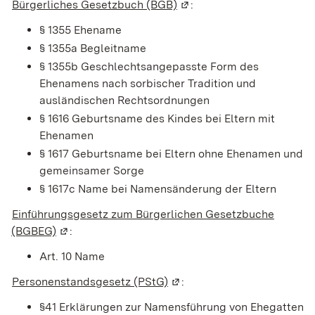
Bürgerliches Gesetzbuch (BGB)
(Wird in einem neuen Fens
:
§ 1355 Ehename
§ 1355a Begleitname
§ 1355b Geschlechtsangepasste Form des
Ehenamens nach sorbischer Tradition und
ausländischen Rechtsordnungen
§ 1616
Geburtsname des Kindes bei Eltern mit
Ehenamen
§ 1617
Geburtsname bei Eltern ohne Ehenamen und
gemeinsamer Sorge
§ 1617c Name bei Namensänderung der Eltern
Einführungsgesetz zum Bürgerlichen Gesetzbuche
(BGBEG)
(Wird in einem neuen Fenster geöffnet)
:
Art. 10
Name
Personenstandsgesetz (PStG)
(Wird in einem neuen Fenste
:
§41 Erklärungen zur Namensführung von Ehegatten