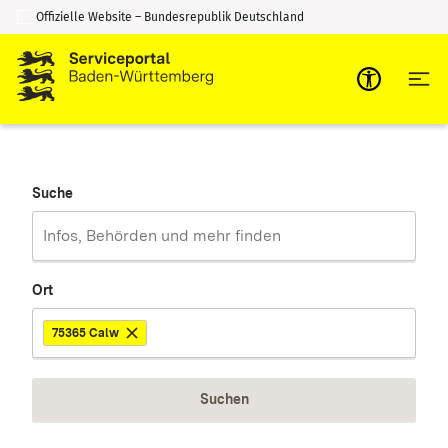
Offizielle Website – Bundesrepublik Deutschland
Zum Inhalt springen
Zur Suche springen
Suche
Ort
75365 Calw
Suchen