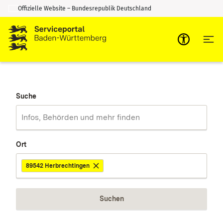
Offizielle Website – Bundesrepublik Deutschland
Zum Inhalt springen
Zur Suche springen
Suche
Ort
89542 Herbrechtingen
Suchen