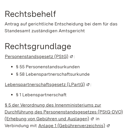
Rechtsbehelf
Antrag auf gerichtliche Entscheidung bei dem für das
Standesamt zuständigen Amtsgericht
Rechtsgrundlage
Personenstandsgesetz (PStG)
(Wird in einem neuen Fenste
:
§ 55 Personenstandsurkunden
§ 58 Lebenspartnerschaftsurkunde
Lebenspartnerschaftsgesetz (LPartG)
(Wird in einem neue
:
§ 1 Lebenspartnerschaft
§ 5 der Verordnung des Innenministeriums zur
Durchführung des Personenstandsgesetzes (PStG-DVO)
(Erhebung von Gebühren und Auslagen)
(Wird in einem ne
in
Verbindung mit
Anlage 1 (Gebührenverzeichnis)
(Wird in e