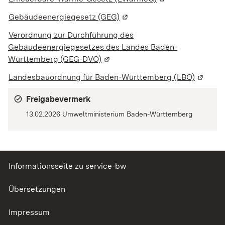
Gebäudeenergiegesetz (GEG)
(Wird in einem neuen Fenste
Verordnung zur Durchführung des
Gebäudeenergiegesetzes des Landes Baden-
Württemberg (GEG-DVO)
(Wird in einem neuen Fenster geö
Landesbauordnung für Baden-Württemberg (LBO)
(Wird i
Freigabevermerk
13.02.2026
Umweltministerium Baden-Württemberg
Informationsseite zu service-bw
Übersetzungen
Impressum