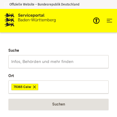
Offizielle Website – Bundesrepublik Deutschland
Zum Inhalt springen
Zur Suche springen
Suche
Ort
75365 Calw
Suchen