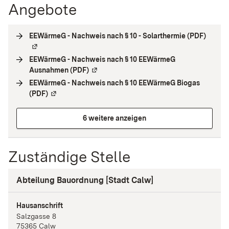
Angebote
EEWärmeG - Nachweis nach § 10 - Solarthermie (PDF)
(
Exter
EEWärmeG - Nachweis nach § 10 EEWärmeG
Ausnahmen (PDF)
(
Externe Verlinkung
)
EEWärmeG - Nachweis nach § 10 EEWärmeG Biogas
(PDF)
(
Externe Verlinkung
)
6 weitere anzeigen
Zuständige Stelle
Abteilung Bauordnung [Stadt Calw]
Hausanschrift
Salzgasse
8
75365
Calw