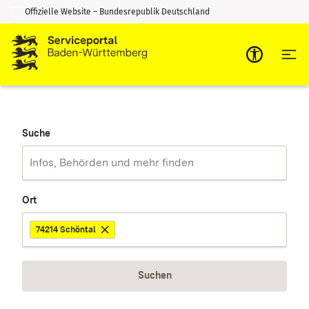
Offizielle Website – Bundesrepublik Deutschland
Zum Inhalt springen
Zur Suche springen
Suche
Ort
74214 Schöntal
Suchen