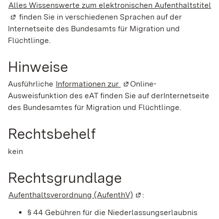
Alles Wissenswerte zum elektronischen Aufenthaltstitel
(W
finden Sie in verschiedenen Sprachen auf der
Internetseite des Bundesamts für Migration und
Flüchtlinge.
Hinweise
Ausführliche
Informationen zur
(Wird in einem neuen Fenst
Online-
Ausweisfunktion des eAT finden Sie auf derInternetseite
des Bundesamtes für Migration und Flüchtlinge.
Rechtsbehelf
kein
Rechtsgrundlage
Aufenthaltsverordnung (AufenthV)
(Wird in einem neuen F
:
§ 44
Gebühren für die Niederlassungserlaubnis