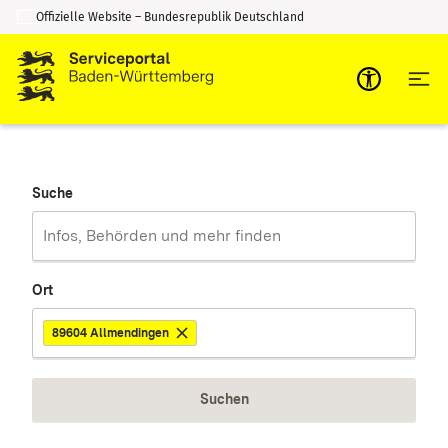
Offizielle Website – Bundesrepublik Deutschland
Zum Inhalt springen
Zur Suche springen
Suche
Ort
89604 Allmendingen
Suchen