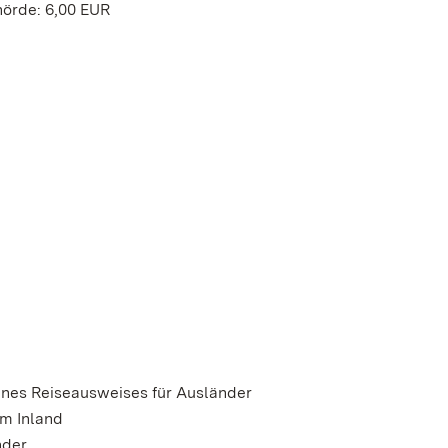
hörde: 6,00 EUR
Fenster geöffnet)
ines Reiseausweises für Ausländer
im Inland
nder