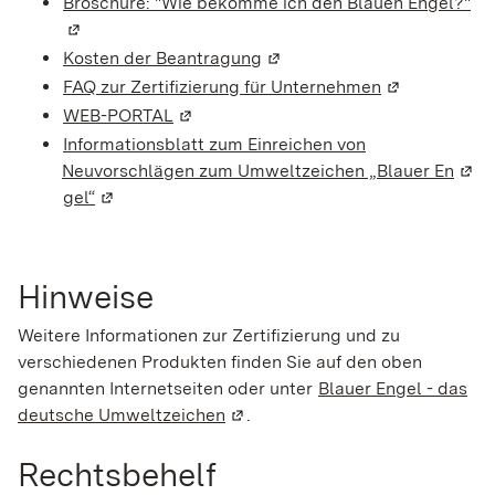
Broschüre: "Wie bekomme ich den Blauen Engel?"
(W
Kosten der Beantragung
(Wird in einem neuen Fenste
FAQ zur Zertifizierung für Unternehmen
(Wird in eine
WEB-PORTAL
(Wird in einem neuen Fenster geöffnet
Informationsblatt zum Einreichen von
Neuvorschlägen zum Umweltzeichen „Blauer E
n
(Wir
gel“
(Wird in einem neuen Fenster geöffnet)
Hinweise
Weitere Informationen zur Zertifizierung und zu
verschiedenen Produkten finden Sie auf den oben
genannten Internetseiten oder unter
Blauer Engel - das
deutsche Umweltzeichen
(Wird in einem neuen Fenster ge
.
Rechtsbehelf