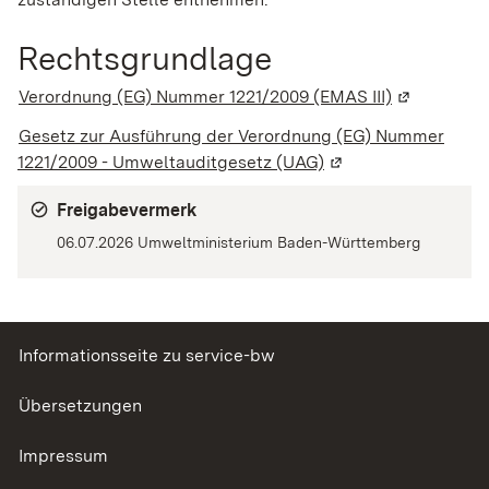
Rechtsgrundlage
Verordnung (EG) Nummer 1221/2009 (EMAS III)
(Wird in ei
Gesetz zur Ausführung der Verordnung (EG) Nummer
1221/2009 -
Umweltauditgesetz (UAG)
(Wird in einem neue
Freigabevermerk
06.07.2026 Umweltministerium Baden-Württemberg
Informationsseite zu service-bw
Übersetzungen
Impressum