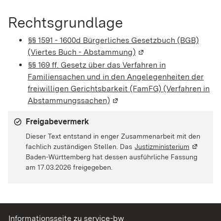
Rechtsgrundlage
§§ 1591 - 1600d Bürgerliches Gesetzbuch (BGB)
(Viertes Buch - Abstammung)
(Wird in einem neuen F
§§ 169 ff. Gesetz über das Verfahren in
Familiensachen und in den Angelegenheiten der
freiwilligen Gerichtsbarkeit (FamFG) (Verfahren in
Abstammungssachen)
(Wird in einem neuen Fenster 
Freigabevermerk
Dieser Text entstand in enger Zusammenarbeit mit den
fachlich zuständigen Stellen. Das
Justizministerium
(Wird in 
Baden-Württemberg hat dessen ausführliche Fassung
am 17.03.2026 freigegeben.
Informationsseite zu service-bw