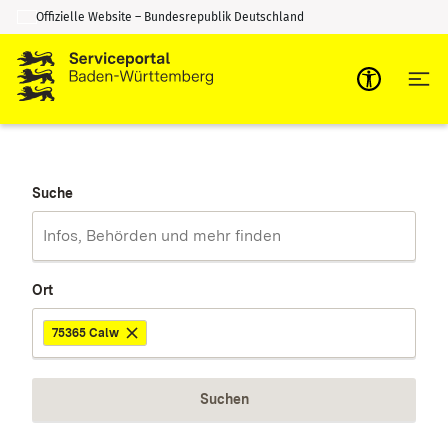
Offizielle Website – Bundesrepublik Deutschland
Zum Inhalt springen
Zur Suche springen
Suche
Ort
75365 Calw
Suchen