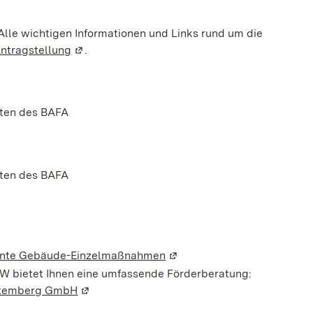
 Alle wichtigen Informationen und Links rund um die
Antragstellung
(Wird in einem neuen Fenster geöffnet)
.
iten des BAFA
iten des BAFA
em neuen Fenster geöffnet)
ziente Gebäude-Einzelmaßnahmen
(Wird in einem neuen Fenste
W bietet Ihnen eine umfassende Förderberatung:
rttemberg GmbH
(Wird in einem neuen Fenster geöffnet)