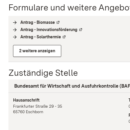
Formulare und weitere Angebo
Antrag - Biomasse
(
Externe Verlinkung
)
Antrag - Innovationsförderung
(
Externe Verlinkung
)
Antrag - Solarthermie
(
Externe Verlinkung
)
2 weitere anzeigen
Zuständige Stelle
Bundesamt für Wirtschaft und Ausfuhrkontrolle (BA
Hausanschrift
Frankfurter Straße
29 - 35
65760
Eschborn