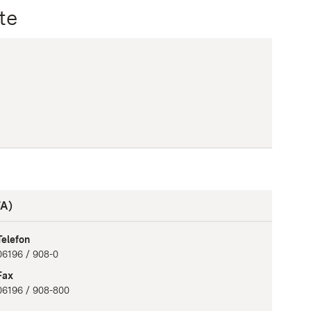
te
FA)
Telefon
06196 / 908-0
Fax
06196 / 908-800