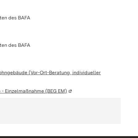
iten des BAFA
iten des BAFA
Wohngebäude (Vor-Ort-Beratung, individueller
ude - Einzelmaßnahme (BEG EM)
(Wird in einem neuen Fenster g