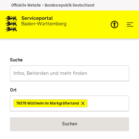
Offizielle Website – Bundesrepublik Deutschland
Zum Inhalt springen
Zur Suche springen
Suche
Ort
79379 Müllheim im Markgräflerland
Suchen