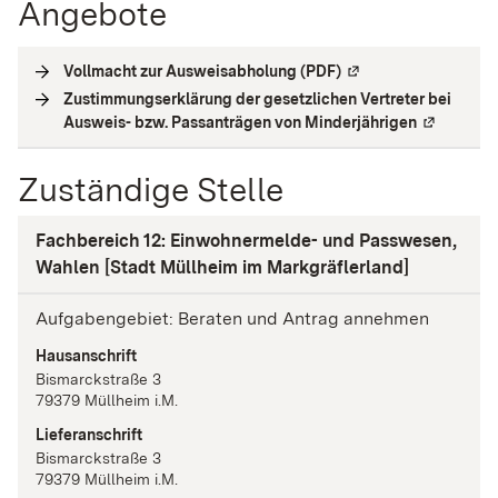
Angebote
Vollmacht zur Ausweisabholung (PDF)
(
Externe Verlinkung
)
Zustimmungserklärung der gesetzlichen Vertreter bei
Ausweis- bzw. Passanträgen von Minderjährigen
(
Externe V
Zuständige Stelle
Fachbereich 12: Einwohnermelde- und Passwesen,
Wahlen [Stadt Müllheim im Markgräflerland]
Aufgabengebiet: Beraten und Antrag annehmen
Hausanschrift
Bismarckstraße
3
79379
Müllheim i.M.
Lieferanschrift
Bismarckstraße
3
79379
Müllheim i.M.