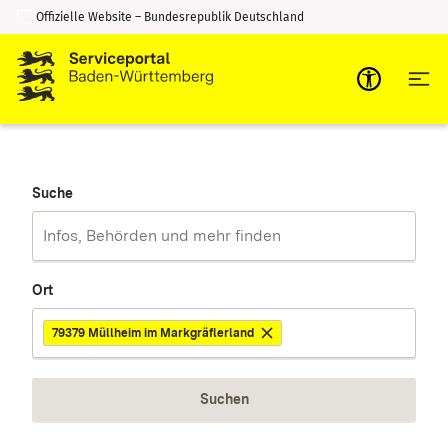
Offizielle Website – Bundesrepublik Deutschland
Zum Inhalt springen
Zur Suche springen
Suche
Ort
79379 Müllheim im Markgräflerland
Suchen