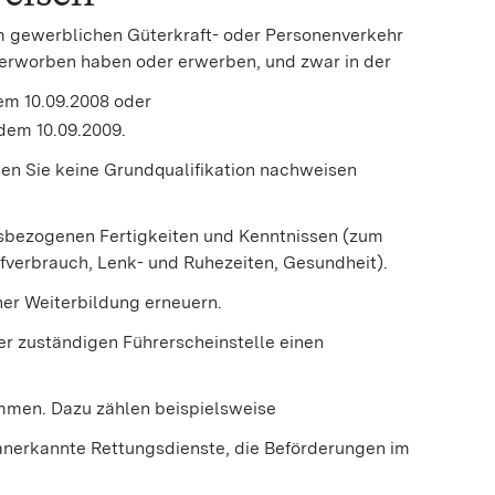
im gewerblichen Güterkraft- oder Personenverkehr
eu erworben haben oder erwerben, und zwar in der
dem 10.09.2008 oder
 dem 10.09.2009.
sen Sie keine Grundqualifikation nachweisen
tsbezog
e
nen Fertigkeiten und Kenntnissen (zum
toffverbrauch, Lenk- und Ruhezeiten, G
e
sundheit).
ner We
i
terbildung erneuern.
rer zuständigen Führerscheinstelle einen
men. Dazu zählen beispielsweise
 anerkannte Rettungsdienste, die Beförderungen im