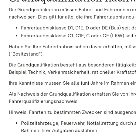
Die Grundqualifikation müssen Fahrer und Fahrerinnen 
nachweisen. Dies gilt für alle, die ihre Fahrerlaubnis n
Fahrerlaubnisklasse D1, D1E, D oder DE (Bus) seit 
Fahrerlaubnisklasse C1, C1E, C oder CE (LKW) seit
Haben Sie Ihre Fahrerlaubnis schon davor erhalten, müs
("Besitzstand").
Die Grundqualifikation besteht aus besonderen tätigkei
Beispiel Technik, Verkehrssiche
r
heit, rationeller Krafts
Ihre Kenntnisse müssen Sie alle fünf Jahre im Rahmen ei
Als Nachweis der Grundqualifikation erhalten Sie von Ih
Fahrerqualifizierungsnachweis.
Hinweis:
Fahrten zu bestimmten Zwecken sind ausgenom
Polizeifahrzeuge,
Feuerwehr,
Notfallrettung durch
Rahmen ihrer Aufgaben ausführen