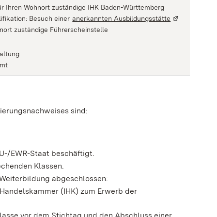
 für Ihren Wohnort zuständige IHK Baden-Württemberg
ifikation: Besuch einer
anerkannten Ausbildungsstätte
(Wird in einem
hnort zuständige Führerscheinstelle
altung
amt
zierungsnachweises sind:
EU-/EWR-Staat beschäftigt.
rechenden Klassen.
 Weiterbildung abgeschlossen:
d Handelskammer
(IHK) zum Erwerb der
lasse vor dem Stichtag und den Abschluss einer