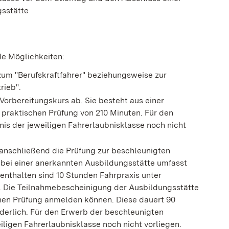
gsstätte
de Möglichkeiten:
 zum "Berufskraftfahrer" beziehungsweise zur
rieb".
 Vorbereitungskurs ab.
Sie besteht aus e
i
ner
 praktischen Prüfung von 210 M
i
nuten. Für den
nis der jeweiligen Fahre
r
laubnisklasse noch nicht
anschließend die Prüfung zur beschleunigten
 bei einer anerkannten Ausbildung
s
stätte umfasst
enthalten sind 10 Stu
n
den Fahrpraxis unter
n. Die Teilnahmeb
e
scheinigung der Ausbildungsstätte
ichen Prüfung anmelden können. Diese dauert 90
orderlich. Für den Erwerb der beschleuni
g
ten
iligen Fahrerlaubnisklasse noch nicht vorliegen.