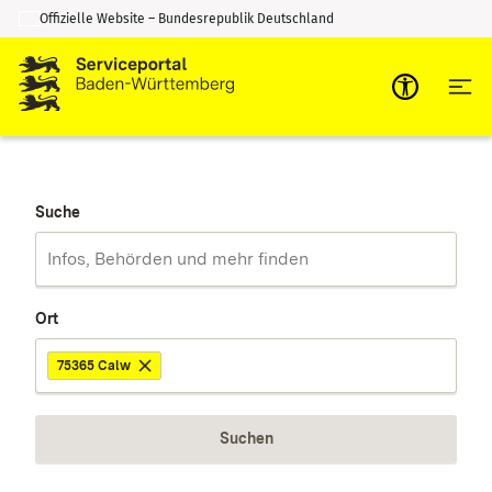
Offizielle Website – Bundesrepublik Deutschland
Zum Inhalt springen
Zur Suche springen
Suche
Ort
75365 Calw
Suchen