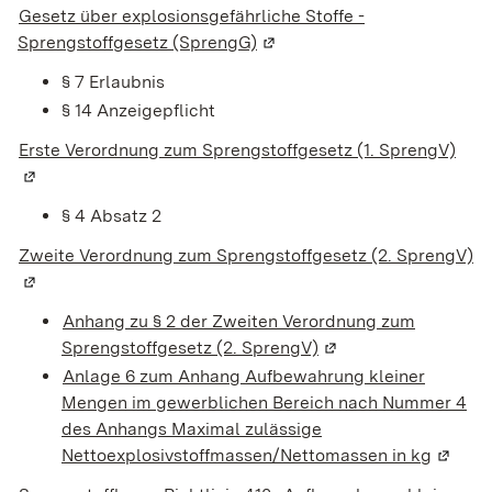
Gesetz über explosionsgefährliche Stoffe -
Sprengstoffgesetz (SprengG)
(Wird in einem neuen Fenste
§ 7 Erlaubnis
§ 14 Anzeigepflicht
Erste Verordnung zum Sprengstoffgesetz (1. SprengV)
(Wir
§ 4 Absatz 2
Zweite Verordnung zum Sprengstoffgesetz (2. SprengV)
(W
Anhang zu § 2 der Zweiten Verordnung zum
Sprengstoffgesetz (2. SprengV)
(Wird in einem neuen
Anlage 6 zum Anhang Aufbewahrung kleiner
Mengen im gewerblichen Bereich nach Nummer 4
des Anhangs Maximal zulässige
Nettoexplosivstoffmassen/Nettomassen in kg
(Wird i