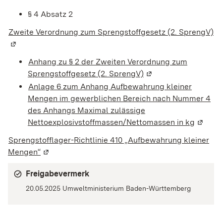
§ 4 Absatz 2
Zweite Verordnung zum Sprengstoffgesetz (2. SprengV)
(W
Anhang zu § 2 der Zweiten Verordnung zum
Sprengstoffgesetz (2. SprengV)
(Wird in einem neuen
Anlage 6 zum Anhang Aufbewahrung kleiner
Mengen im gewerblichen Bereich nach Nummer 4
des Anhangs Maximal zulässige
Nettoexplosivstoffmassen/Nettomassen in kg
(Wird i
Sprengstofflager-Richtlinie 410 „Aufbewahrung kleiner
Mengen“
(Wird in einem neuen Fenster geöffnet)
Freigabevermerk
20.05.2025
Umweltministerium Baden-Württemberg