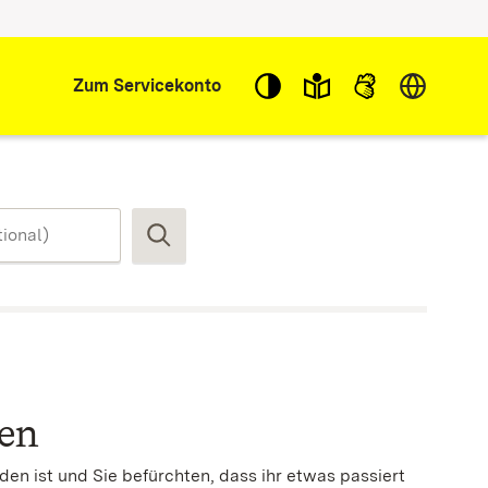
Sprache w
Zum Servicekonto
Suchen
ben
n ist und Sie befürchten, dass ihr etwas passiert