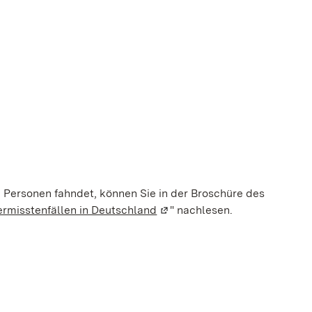
n Personen fahndet, können Sie in der Broschüre des
ermisstenfällen in Deutschland
(Wird in einem neuen Fenster
" nachlesen.