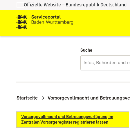
Offizielle Website – Bundesrepublik Deutschland
Zum Inhalt springen
Zur Suche springen
Suche
Startseite
Vorsorgevollmacht und Betreuungsverf
Vorsorgevollmacht und Betreuungsverfügung im
Zentralen Vorsorgeregister registrieren lassen