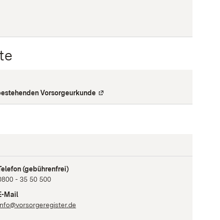
te
Verlinkung
)
r bestehenden Vorsorgeurkunde
(
Externe Verlinkung
)
Telefon
(gebührenfrei)
0800 - 35 50 500
E-Mail
info@vorsorgeregister.de