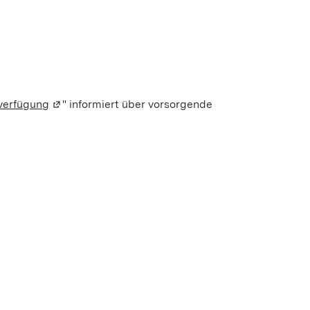
verfügung
(Wird in einem neuen Fenster geöffnet)
" informiert über vorsorgende
ter geöffnet)