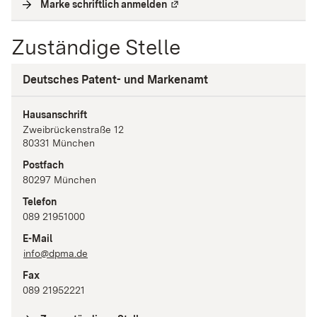
Marke schriftlich anmelden
(
Externe Verlinkung
)
Zuständige Stelle
Deutsches Patent- und Markenamt
Hausanschrift
Zweibrückenstraße
12
80331
München
Postfach
80297
München
Telefon
089 21951000
E-Mail
info@dpma.de
Fax
089 21952221