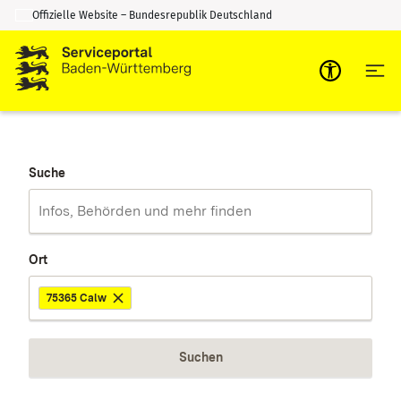
Offizielle Website – Bundesrepublik Deutschland
Zum Inhalt springen
Zur Suche springen
Suche
Ort
75365 Calw
Suchen