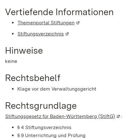
Vertiefende Informationen
Themenportal Stiftungen
(Wird in einem neuen Fenst
Stiftungsverzeichnis
(Wird in einem neuen Fenster ge
Hinweise
keine
Rechtsbehelf
Klage vor dem Verwaltungsgericht
Rechtsgrundlage
Stiftungsgesetz für Baden-Württemberg (StiftG)
(Wird in 
:
§ 4 Stiftungsverzeichnis
§ 9 Unterrichtung und Prüfung