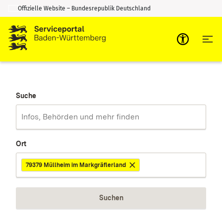
Offizielle Website – Bundesrepublik Deutschland
Zum Inhalt springen
Zur Suche springen
Suche
Ort
79379 Müllheim im Markgräflerland
Suchen