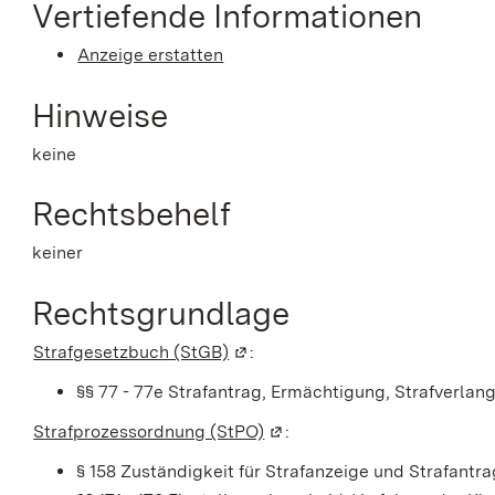
Vertiefende Informationen
Anzeige erstatten
Hinweise
keine
Rechtsbehelf
keiner
Rechtsgrundlage
Strafgesetzbuch (StGB)
(Wird in einem neuen Fenster ge
:
§§ 77 - 77e Strafantrag, Ermächtigung, Strafverlan
Strafprozessordnung (StPO)
(Wird in einem neuen Fenste
:
§ 158 Zuständigkeit für Strafanzeige und Strafantra