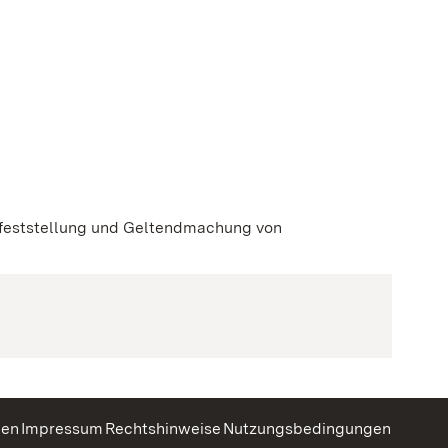
nster geöffnet)
 neuen Fenster geöffnet)
sfeststellung und Geltendmachung von
gen
Impressum
Rechtshinweise
Nutzungsbedingungen