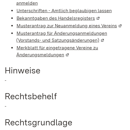
anmelden
Unterschriften - Amtlich beglaubigen lassen
Bekanntgaben des Handelsregisters
(Wird in einem 
Musterantrag zur Neuanmeldung eines Vereins
(Wird
Musterantrag
für Änderungsanmeldungen
(Vorstands- und Satzungsänderungen)
(Wird in eine
Merkblatt für eingetragene Vereine zu
Änderungsmeldungen
(Wird in einem neuen Fenster 
Hinweise
-
Rechtsbehelf
-
Rechtsgrundlage