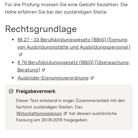
Für die Prüfung müssen Sie eine Gebühr bezahlen. Die
Höhe erfahren Sie bei der zuständigen Stelle.
Rechtsgrundlage
§§ 27 - 33 Berufsbildungsgesetz (BBiG) (Eignung
von Ausbildungsstätte und Ausbildungspersonal)
(Wi
§ 76 Berufsbildungsgesetz (BBiG) (Überwachung,
Beratung)
(Wird in einem neuen Fenster geöffnet)
Ausbilder-Eignungsverordnung
(Wird in einem neuen
Freigabevermerk
Dieser Text entstand in enger Zusammenarbeit mit den
fachlich zuständigen Stellen. Das
Wirtschaftsministerium
(Wird in einem neuen Fenster geöffne
hat dessen ausführliche
Fassung am 28.06.2018 freigegeben.